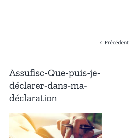
Passer
au
contenu
Précédent
Assufisc-Que-puis-je-
déclarer-dans-ma-
déclaration