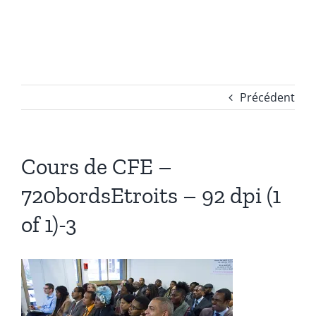
Passer
au
contenu
Précédent
Cours de CFE –
720bordsEtroits – 92 dpi (1
of 1)-3