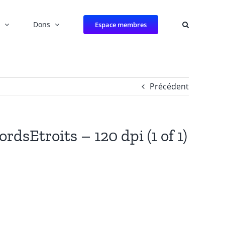
Dons
Espace membres
Précédent
dsEtroits – 120 dpi (1 of 1)