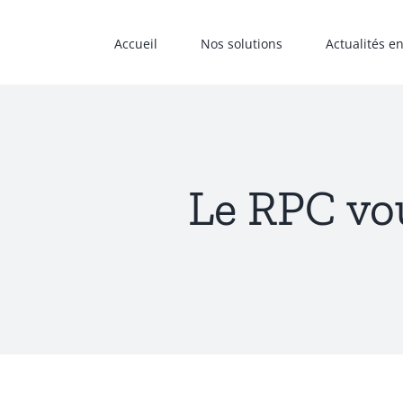
Passer
au
Accueil
Nos solutions
Actualités e
contenu
Le RPC vou