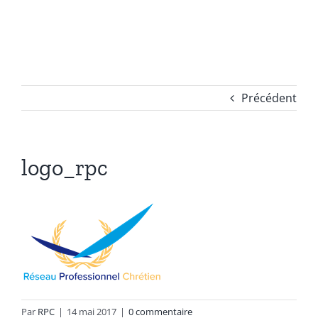
Passer
au
contenu
Précédent
logo_rpc
Par
RPC
|
14 mai 2017
|
0 commentaire